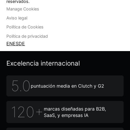
reservados.
Manage Cookies
Aviso legal
Política de Cookies
Política de privacidad
EN
ES
DE
Excelencia internacional
5.0
puntuación media en Clutch y G2
120+
marcas diseñadas para B2B,
SaaS, y empresas IA