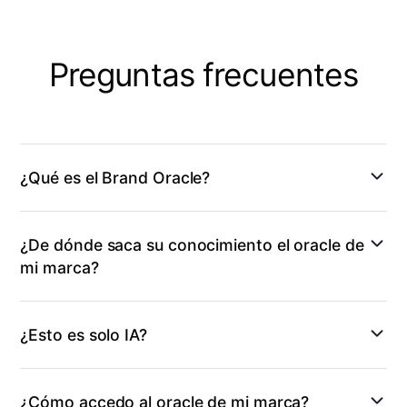
Abre el tour guiado
Tour de ~30s de un brandbook vivo.
Se abre en una pestaña nueva para
verlo a pantalla completa.
Preguntas frecuentes
Iniciar tour
→
¿Qué es el Brand Oracle?
¿De dónde saca su conocimiento el oracle de
mi marca?
¿Esto es solo IA?
¿Cómo accedo al oracle de mi marca?