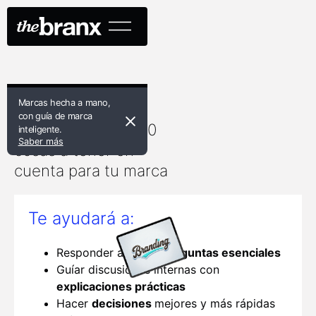
Marcas hecha a mano,
La chuleta que tu
con guía de marca
startup necesita: 10
inteligente.
Saber más
cosas a tener en
cuenta para tu marca
Te ayudará a:
Responder a las
10 preguntas esenciales
Guíar discusiones internas con
explicaciones prácticas
Hacer
decisiones
mejores y más rápidas