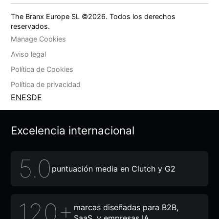
The Branx Europe SL ©
2026
. Todos los derechos
reservados.
Manage Cookies
Aviso legal
Política de Cookies
Política de privacidad
EN
ES
DE
Excelencia internacional
5.0
puntuación media en Clutch y G2
120+
marcas diseñadas para B2B,
SaaS, y empresas IA