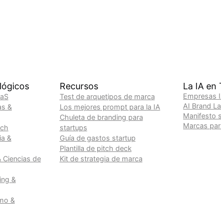
lógicos
Recursos
La IA en
Empresas I
aaS
Test de arquetipos de marca
AI Brand L
as &
Los mejores prompt para la IA
Manifesto 
Chuleta de branding para
Marcas para
ech
startups
ia &
Guía de gastos startup
Plantilla de pitch deck
& Ciencias de
Kit de strategia de marca
ing &
mo &