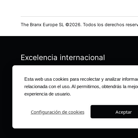
The Branx Europe SL ©
2026
. Todos los derechos reser
Excelencia internacional
5.0
Esta web usa cookies para recolectar y analizar informa
puntuación media en Clutch y G2
relacionada con el uso. Al permitirnos, obtendrás la mejo
experiencia de usuario.
+20
de países: USA, Canadá, RU & UE
Configuración de cookies
Aceptar