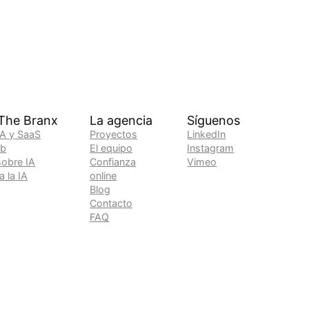
 The Branx
La agencia
Síguenos
A y SaaS
Proyectos
LinkedIn
ab
El equipo
Instagram
sobre IA
Confianza
Vimeo
 la IA
online
Blog
Contacto
FAQ