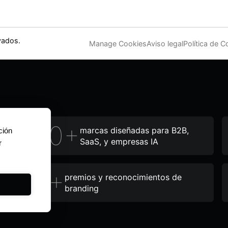
vados.
Manage Cookies
Aviso legal
Política de C
120+
marcas diseñadas para B2B,
ción
SaaS, y empresas IA
r
12+
premios y reconocimientos de
branding