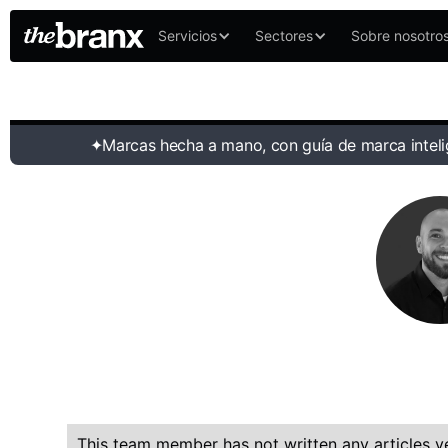
Servicios
Sectores
Sobre nosotro
✦
Marcas hecha a mano, con guía de marca inteli
This team member has not written any articles ye