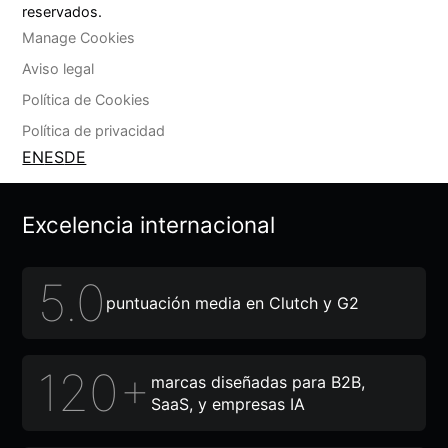
reservados.
Manage Cookies
Aviso legal
Política de Cookies
Política de privacidad
EN
ES
DE
Excelencia internacional
5.0
puntuación media en Clutch y G2
120+
marcas diseñadas para B2B,
SaaS, y empresas IA