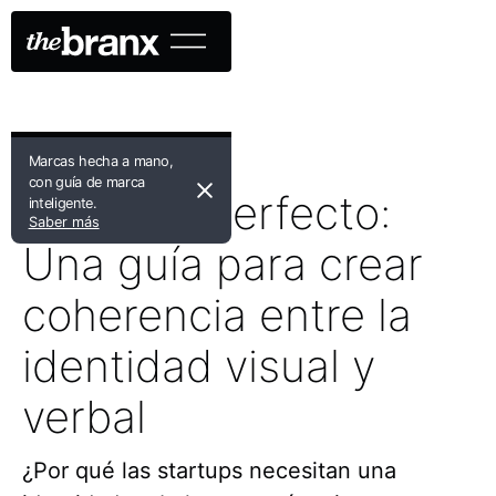
Marcas hecha a mano,
Branding
con guía de marca
El ajuste perfecto:
inteligente.
Saber más
Una guía para crear
coherencia entre la
identidad visual y
verbal
¿Por qué las startups necesitan una