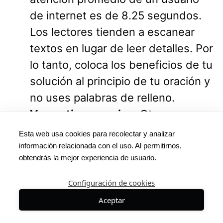
de internet es de 8.25 segundos.
Los lectores tienden a escanear
textos en lugar de leer detalles. Por
lo tanto, coloca los beneficios de tu
solución al principio de tu oración y
no uses palabras de relleno.
Voz activa o pasiva:
Otro
diferenciador entre un estilo
Esta web usa cookies para recolectar y analizar
accesible y uno excesivamente
información relacionada con el uso. Al permitirnos,
obtendrás la mejor experiencia de usuario.
profesional es el uso de voz activa
o pasiva. Un estilo de
Configuración de cookies
comunicación que se dirige al
Aceptar
lector directamente y evita